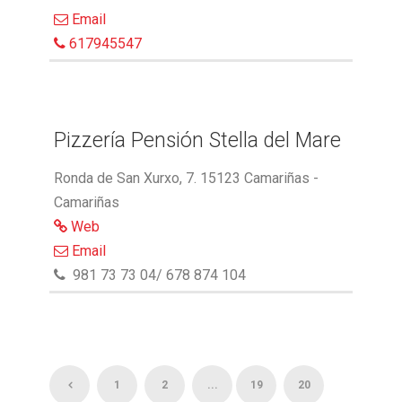
Email
617945547
Pizzería Pensión Stella del Mare
Ronda de San Xurxo, 7. 15123 Camariñas -
Camariñas
Web
Email
981 73 73 04/ 678 874 104
1
2
...
19
20