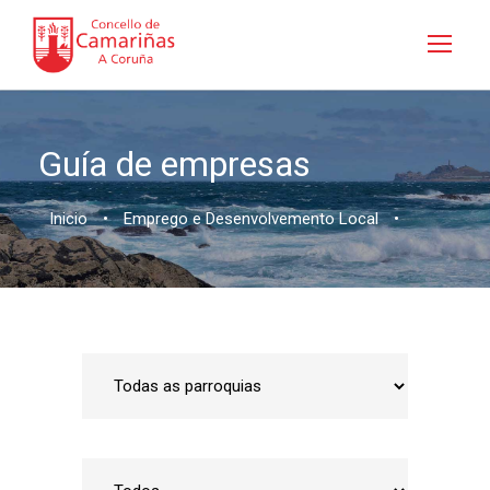
Guía de empresas
Inicio
•
Emprego e Desenvolvemento Local
•