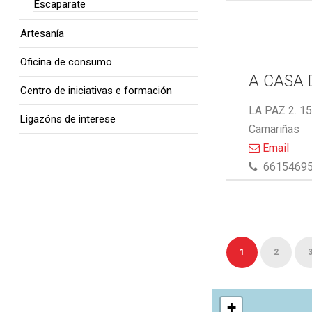
Escaparate
Artesanía
Oficina de consumo
A CASA 
Centro de iniciativas e formación
LA PAZ 2. 1
Ligazóns de interese
Camariñas
Email
6615469
1
2
+