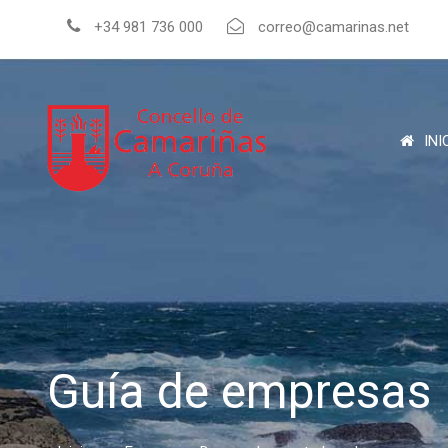
+34 981 736 000
correo@camarinas.net
INI
Guía de empresas