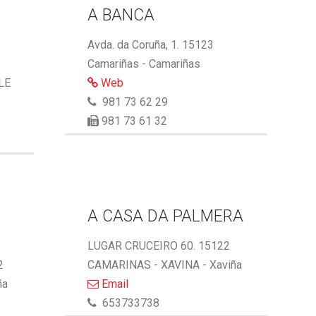
A BANCA
Avda. da Coruña, 1. 15123
Camariñas - Camariñas
LE
Web
981 73 62 29
981 73 61 32
A CASA DA PALMERA
LUGAR CRUCEIRO 60. 15122
2
CAMARINAS - XAVINA - Xaviña
ña
Email
653733738