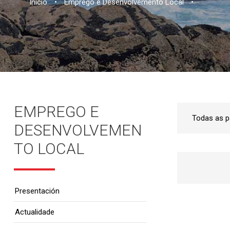
Inicio
•
Emprego e Desenvolvemento Local
•
EMPREGO E
DESENVOLVEMEN
TO LOCAL
Presentación
Actualidade