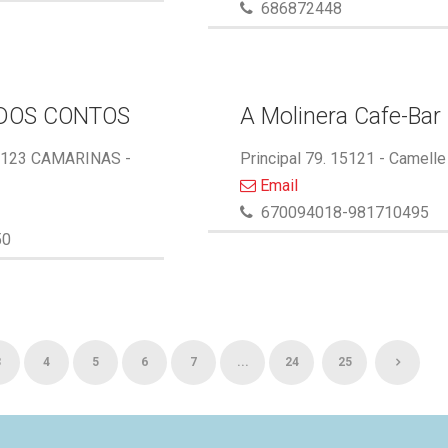
686872448
DOS CONTOS
A Molinera Cafe-Bar
5123 CAMARINAS -
Principal 79. 15121 - Camelle
Email
670094018-981710495
50
3
4
5
6
7
...
24
25