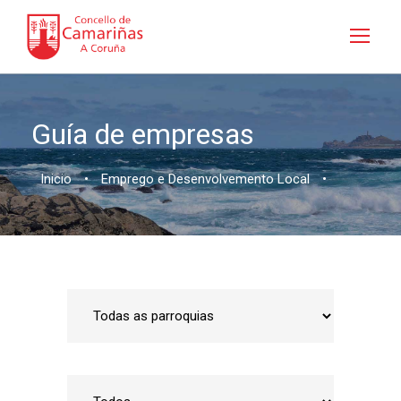
Guía de empresas
Inicio
•
Emprego e Desenvolvemento Local
•