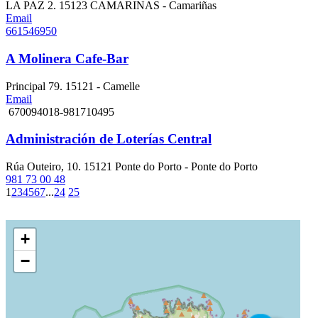
LA PAZ 2. 15123 CAMARINAS - Camariñas
Email
661546950
A Molinera Cafe-Bar
Principal 79. 15121 - Camelle
Email
670094018-981710495
Administración de Loterías Central
Rúa Outeiro, 10. 15121 Ponte do Porto - Ponte do Porto
981 73 00 48
1
2
3
4
5
6
7
...
24
25
+
−