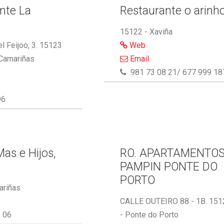
nte La
Restaurante o arinh
15122 - Xaviña
l Feijoo, 3. 15123
Web
 Camariñas
Email
981 73 08 21/ 677 999 18
96
as e Hijos,
RO. APARTAMENTO
PAMPIN PONTE DO
PORTO
ariñas
CALLE OUTEIRO 88 - 1B. 151
 06
- Ponte do Porto