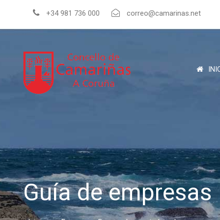
+34 981 736 000
correo@camarinas.net
INI
Guía de empresas