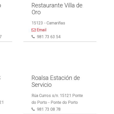
o
Restaurante Villa de
Oro
15123 - Camariñas
Email
7
981 73 63 54
S
Roalsa Estación de
Servicio
Rúa Curros s/n. 15121 Ponte
21
do Porto - Ponte do Porto
981 73 08 78