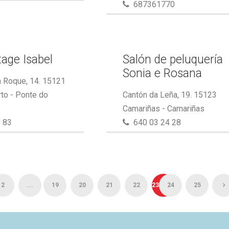
687361770
tage Isabel
Salón de peluquería
Sonia e Rosana
 Roque, 14. 15121
to - Ponte do
Cantón da Leña, 19. 15123
Camariñas - Camariñas
 83
640 03 24 28
2
...
19
20
21
22
23
24
25