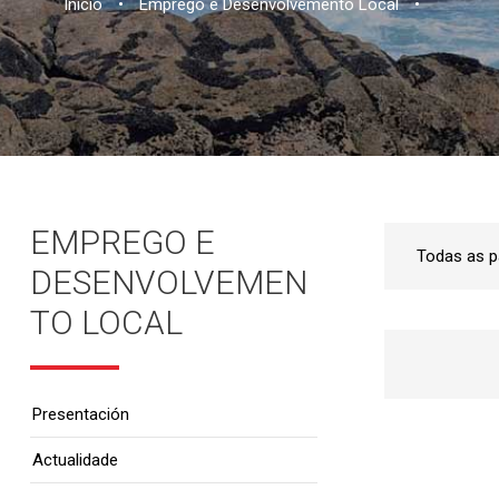
Inicio
•
Emprego e Desenvolvemento Local
•
EMPREGO E
DESENVOLVEMEN
TO LOCAL
Presentación
Actualidade