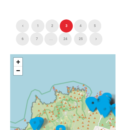
1
2
3
4
5
6
7
...
24
25
+
−