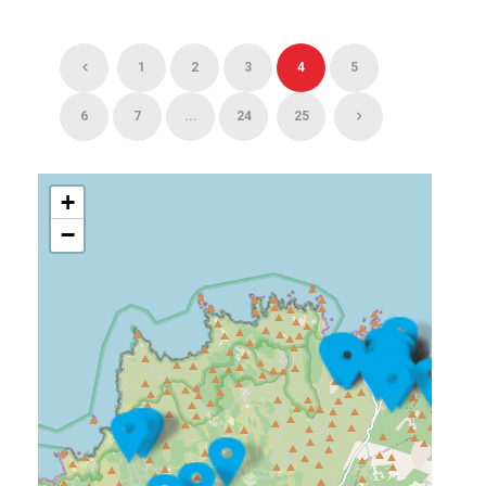
1
2
3
4
5
6
7
...
24
25
+
−