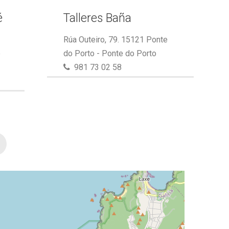
é
Talleres Baña
Rúa Outeiro, 79. 15121 Ponte
e
do Porto - Ponte do Porto
981 73 02 58