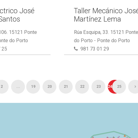
éctrico José
Taller Mecánico Jos
Santos
Martínez Lema
 106. 15121 Ponte
Rúa Esquipa, 33. 15121 Pont
onte do Porto
do Porto - Ponte do Porto
 25
981 73 01 29
2
...
19
20
21
22
23
24
25