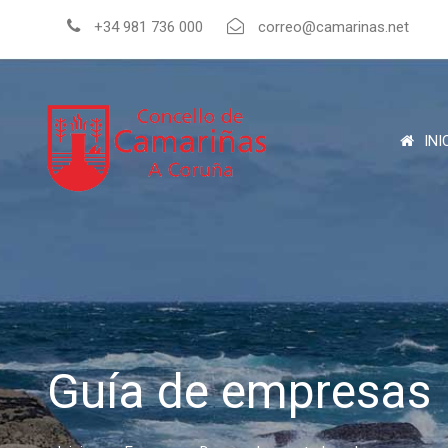
+34 981 736 000
correo@camarinas.net
INI
Guía de empresas