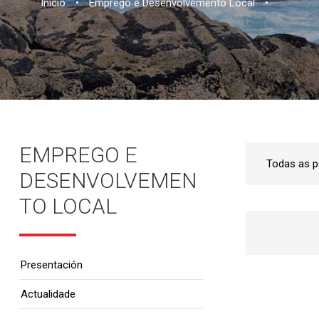
Inicio
•
Emprego e Desenvolvemento Local
•
EMPREGO E
DESENVOLVEMEN
TO LOCAL
Presentación
Actualidade