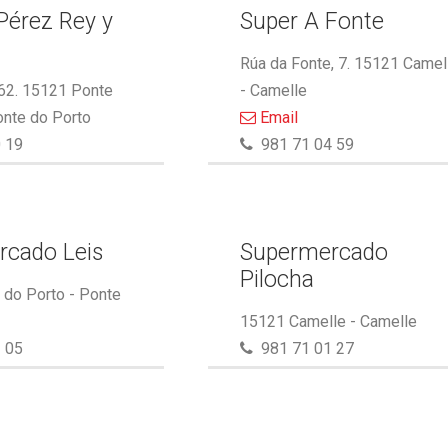
Pérez Rey y
Super A Fonte
.
Rúa da Fonte, 7. 15121 Camel
 62. 15121 Ponte
- Camelle
onte do Porto
Email
 19
981 71 04 59
rcado Leis
Supermercado
Pilocha
do Porto - Ponte
15121 Camelle - Camelle
 05
981 71 01 27