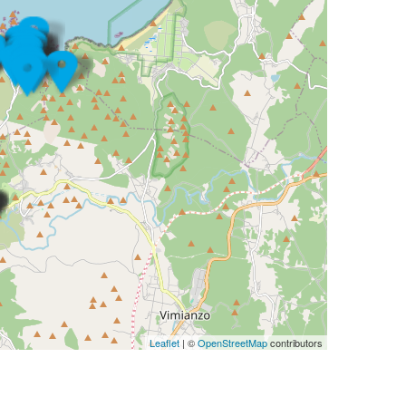
Leaflet
| ©
OpenStreetMap
contributors