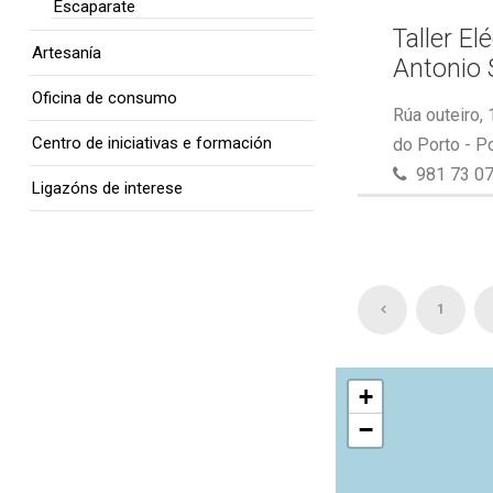
Escaparate
Taller El
Artesanía
Antonio 
Oficina de consumo
Rúa outeiro,
Centro de iniciativas e formación
do Porto - P
981 73 07
Ligazóns de interese
1
+
−