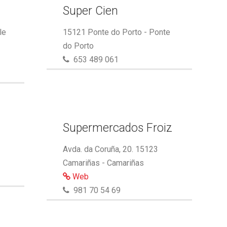
Super Cien
le
15121 Ponte do Porto - Ponte
do Porto
653 489 061
Supermercados Froiz
Avda. da Coruña, 20. 15123
Camariñas - Camariñas
Web
981 70 54 69