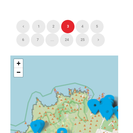
1
2
3
4
5
6
7
...
24
25
+
−