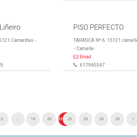
Liñeiro
PISO PERFECTO
15121 Camariñas -
TARASCA Nº 6. 15121 camell
- Camelle
Email
76
617945547
2
...
19
20
21
22
23
24
25