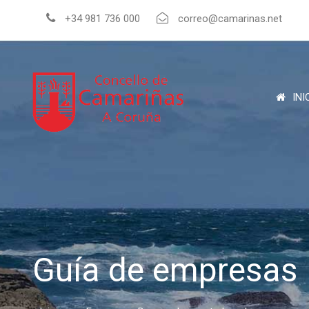
+34 981 736 000
correo@camarinas.net
INI
Guía de empresas