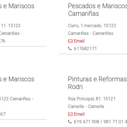
 e Mariscos
Pescados e Marisco
Camariñas
 11. 15123
Curro, 1 mercado. 15123
 Camariñas
Camariñas - Camariñas
476
Email
617682171
 e Mariscos
Pinturas e Reformas
Rodri
5123 Camariñas -
Rúa Principal, 81. 15121
Camelle - Camelle
867
Email
619 471 908 / 981 71 01 