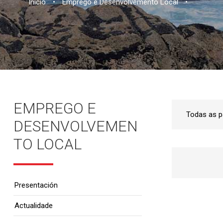
Inicio
•
Emprego e Desenvolvemento Local
•
EMPREGO E
DESENVOLVEMEN
TO LOCAL
Presentación
Actualidade