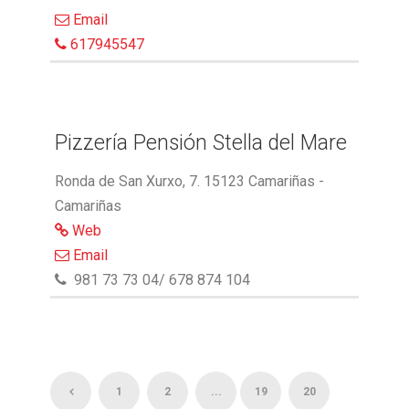
Email
617945547
Pizzería Pensión Stella del Mare
Ronda de San Xurxo, 7. 15123 Camariñas -
Camariñas
Web
Email
981 73 73 04/ 678 874 104
1
2
...
19
20