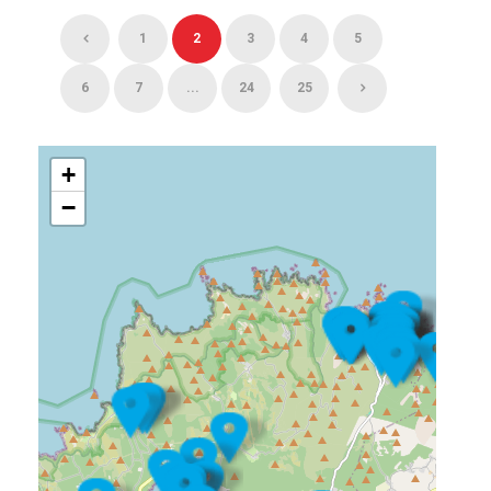
1
2
3
4
5
6
7
...
24
25
+
−