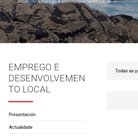
Inicio
•
Emprego e Desenvolvemento Local
•
EMPREGO E
DESENVOLVEMEN
TO LOCAL
Presentación
Actualidade