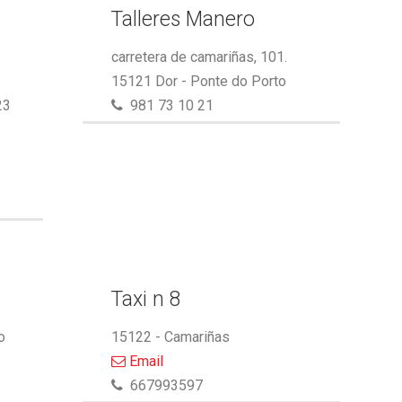
Talleres Manero
carretera de camariñas, 101.
15121 Dor - Ponte do Porto
23
981 73 10 21
Taxi n 8
o
15122 - Camariñas
Email
667993597