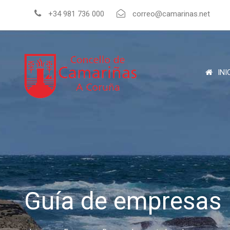
+34 981 736 000
correo@camarinas.net
INI
Guía de empresas