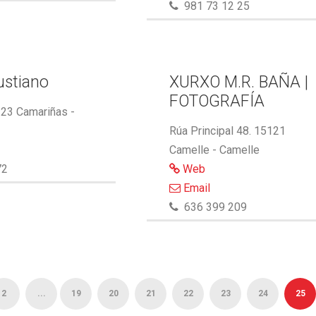
981 73 12 25
ustiano
XURXO M.R. BAÑA |
FOTOGRAFÍA
123 Camariñas -
Rúa Principal 48. 15121
Camelle - Camelle
72
Web
Email
636 399 209
2
...
19
20
21
22
23
24
25