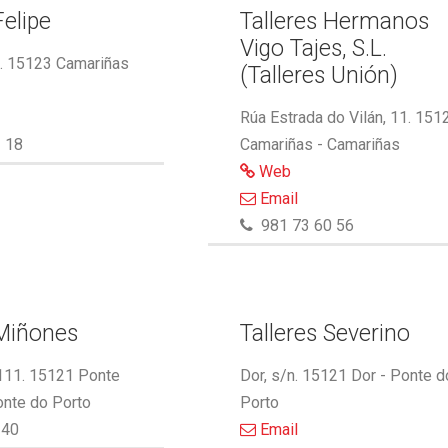
Felipe
Talleres Hermanos
Vigo Tajes, S.L.
2. 15123 Camariñas
(Talleres Unión)
Rúa Estrada do Vilán, 11. 151
 18
Camariñas - Camariñas
Web
Email
981 73 60 56
 Miñones
Talleres Severino
 111. 15121 Ponte
Dor, s/n. 15121 Dor - Ponte d
onte do Porto
Porto
340
Email