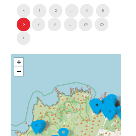
1
2
...
4
5
6
7
8
...
24
25
+
−