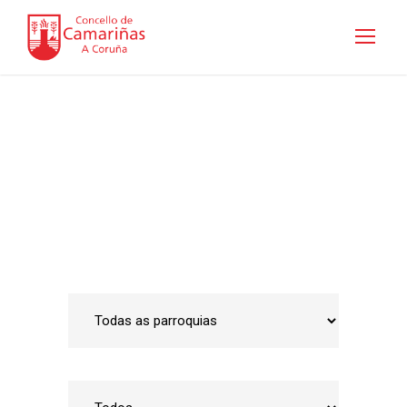
Guía de empresas
Inicio
•
Emprego e Desenvolvemento Local
•