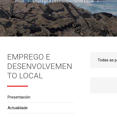
Inicio
•
Emprego e Desenvolvemento Local
•
EMPREGO E
DESENVOLVEMEN
TO LOCAL
Presentación
Actualidade