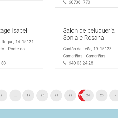
687361770
tage Isabel
Salón de peluquería
Sonia e Rosana
 Roque, 14. 15121
to - Ponte do
Cantón da Leña, 19. 15123
Camariñas - Camariñas
 83
640 03 24 28
2
...
19
20
21
22
23
24
25