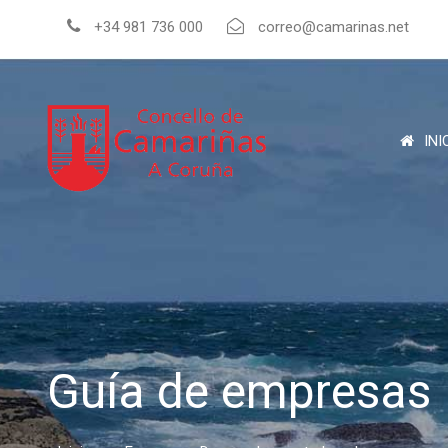
+34 981 736 000
correo@camarinas.net
INI
Guía de empresas