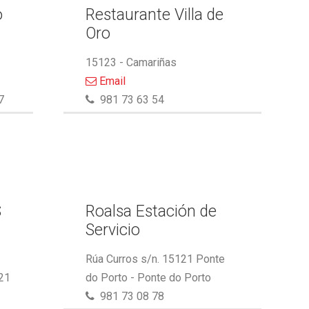
o
Restaurante Villa de
Oro
15123 - Camariñas
Email
7
981 73 63 54
S
Roalsa Estación de
Servicio
Rúa Curros s/n. 15121 Ponte
21
do Porto - Ponte do Porto
981 73 08 78