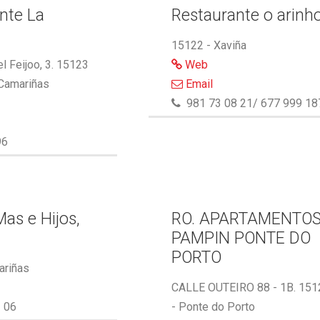
nte La
Restaurante o arinh
15122 - Xaviña
l Feijoo, 3. 15123
Web
 Camariñas
Email
981 73 08 21/ 677 999 18
96
as e Hijos,
RO. APARTAMENTO
PAMPIN PONTE DO
PORTO
ariñas
CALLE OUTEIRO 88 - 1B. 151
 06
- Ponte do Porto