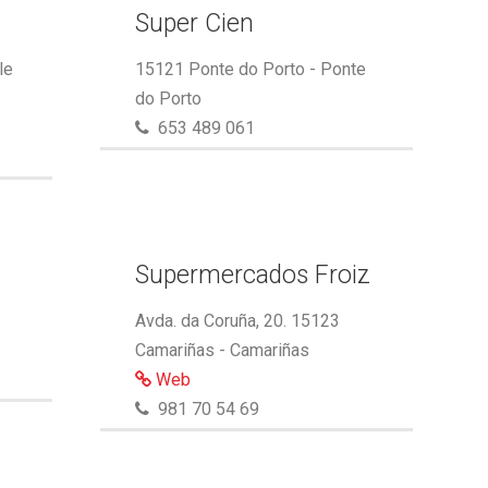
Super Cien
le
15121 Ponte do Porto - Ponte
do Porto
653 489 061
Supermercados Froiz
Avda. da Coruña, 20. 15123
Camariñas - Camariñas
Web
981 70 54 69