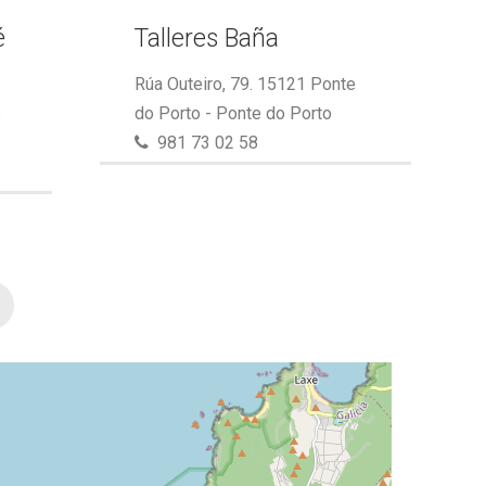
é
Talleres Baña
Rúa Outeiro, 79. 15121 Ponte
e
do Porto - Ponte do Porto
981 73 02 58