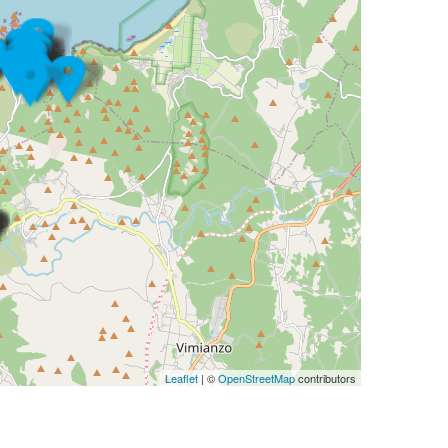
Leaflet
| ©
OpenStreetMap
contributors