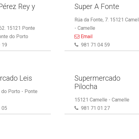
Pérez Rey y
Super A Fonte
.
Rúa da Fonte, 7. 15121 Camel
 62. 15121 Ponte
- Camelle
onte do Porto
Email
 19
981 71 04 59
rcado Leis
Supermercado
Pilocha
do Porto - Ponte
15121 Camelle - Camelle
 05
981 71 01 27