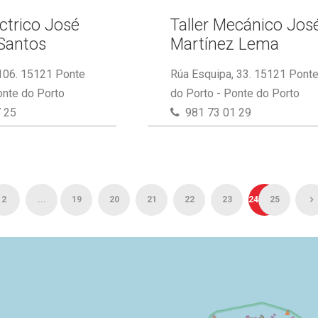
éctrico José
Taller Mecánico Jos
Santos
Martínez Lema
 106. 15121 Ponte
Rúa Esquipa, 33. 15121 Pont
onte do Porto
do Porto - Ponte do Porto
 25
981 73 01 29
2
...
19
20
21
22
23
24
25