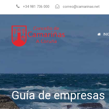
+34 981 736 000
correo@camarinas.net
INI
Guía de empresas