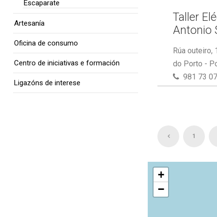
Escaparate
Taller El
Artesanía
Antonio 
Oficina de consumo
Rúa outeiro,
Centro de iniciativas e formación
do Porto - P
981 73 07
Ligazóns de interese
1
+
−