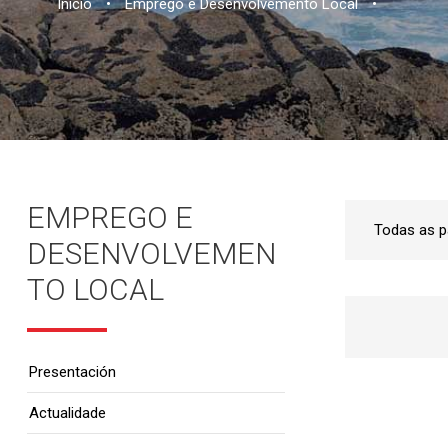
Inicio
•
Emprego e Desenvolvemento Local
•
EMPREGO E
DESENVOLVEMEN
TO LOCAL
Presentación
Actualidade