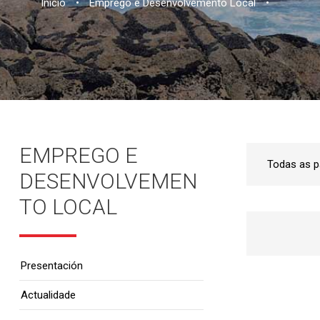
Inicio
•
Emprego e Desenvolvemento Local
•
EMPREGO E
DESENVOLVEMEN
TO LOCAL
Presentación
Actualidade