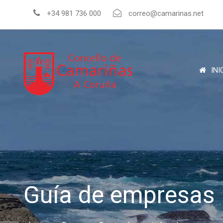
+34 981 736 000
correo@camarinas.net
INI
Guía de empresas