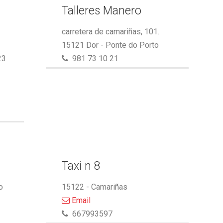
Talleres Manero
carretera de camariñas, 101.
15121 Dor - Ponte do Porto
23
981 73 10 21
Taxi n 8
o
15122 - Camariñas
Email
667993597