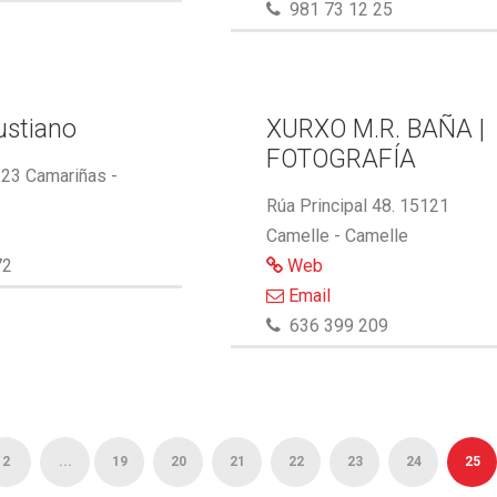
981 73 12 25
ustiano
XURXO M.R. BAÑA |
FOTOGRAFÍA
123 Camariñas -
Rúa Principal 48. 15121
Camelle - Camelle
72
Web
Email
636 399 209
2
...
19
20
21
22
23
24
25