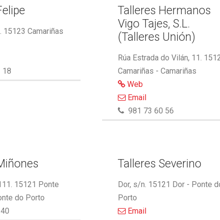
Felipe
Talleres Hermanos
Vigo Tajes, S.L.
2. 15123 Camariñas
(Talleres Unión)
Rúa Estrada do Vilán, 11. 151
 18
Camariñas - Camariñas
Web
Email
981 73 60 56
 Miñones
Talleres Severino
 111. 15121 Ponte
Dor, s/n. 15121 Dor - Ponte d
onte do Porto
Porto
340
Email