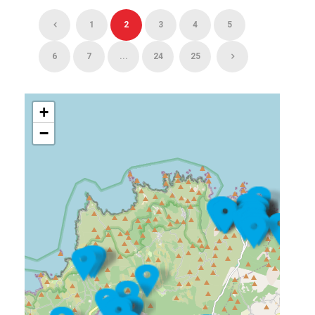
1
2
3
4
5
6
7
...
24
25
+
−