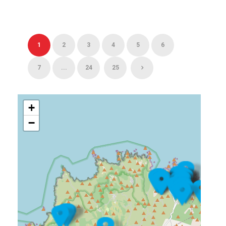
1
2
3
4
5
6
7
...
24
25
+
−