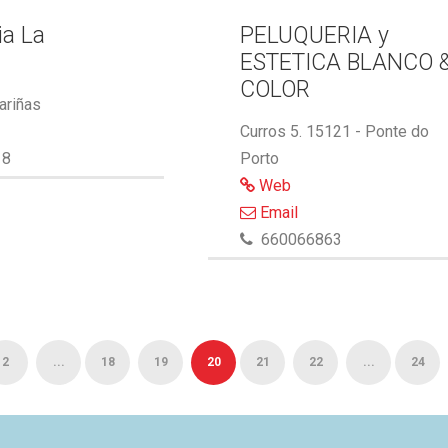
ia La
PELUQUERIA y
ESTETICA BLANCO 
COLOR
ariñas
Curros 5. 15121 - Ponte do
18
Porto
Web
Email
660066863
2
...
18
19
20
21
22
...
24