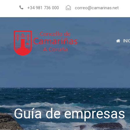
+34 981 736 000
correo@camarinas.net
INI
Guía de empresas