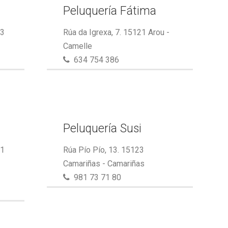
Peluquería Fátima
23
Rúa da Igrexa, 7. 15121 Arou -
Camelle
634 754 386
Peluquería Susi
21
Rúa Pío Pío, 13. 15123
Camariñas - Camariñas
981 73 71 80