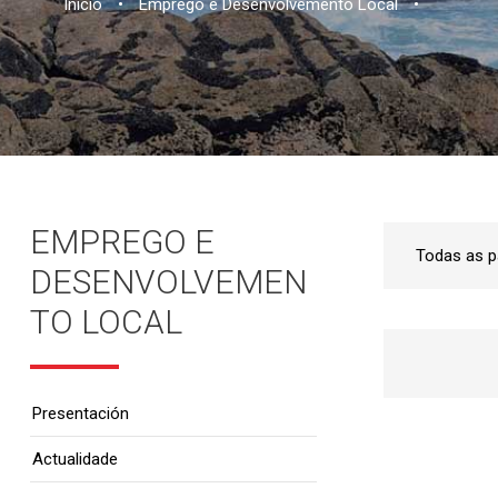
Inicio
•
Emprego e Desenvolvemento Local
•
EMPREGO E
DESENVOLVEMEN
TO LOCAL
Presentación
Actualidade