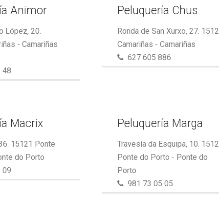
ía Animor
Peluquería Chus
o López, 20.
Ronda de San Xurxo, 27. 151
iñas - Camariñas
Camariñas - Camariñas
627 605 886
 48
ía Macrix
Peluquería Marga
 36. 15121 Ponte
Travesía da Esquipa, 10. 151
onte do Porto
Ponte do Porto - Ponte do
 09
Porto
981 73 05 05