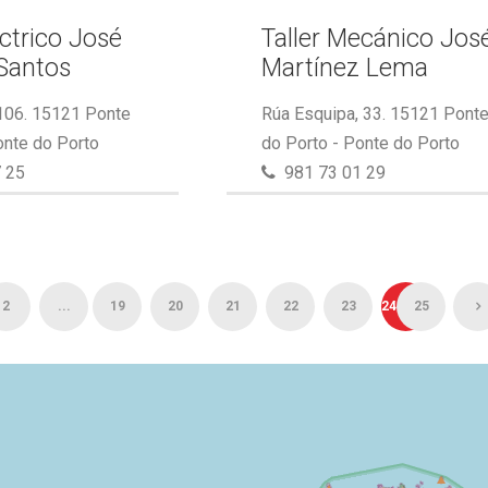
éctrico José
Taller Mecánico Jos
Santos
Martínez Lema
 106. 15121 Ponte
Rúa Esquipa, 33. 15121 Pont
onte do Porto
do Porto - Ponte do Porto
 25
981 73 01 29
2
...
19
20
21
22
23
24
25