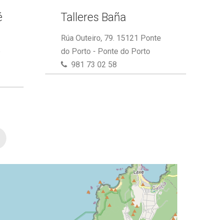
é
Talleres Baña
Rúa Outeiro, 79. 15121 Ponte
e
do Porto - Ponte do Porto
981 73 02 58