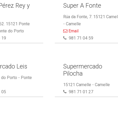
Pérez Rey y
Super A Fonte
.
Rúa da Fonte, 7. 15121 Camel
 62. 15121 Ponte
- Camelle
onte do Porto
Email
 19
981 71 04 59
rcado Leis
Supermercado
Pilocha
do Porto - Ponte
15121 Camelle - Camelle
 05
981 71 01 27