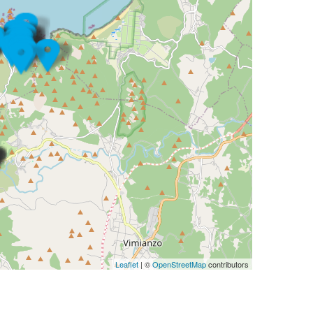
Leaflet
| ©
OpenStreetMap
contributors