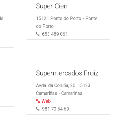
Super Cien
le
15121 Ponte do Porto - Ponte
do Porto
653 489 061
Supermercados Froiz
Avda. da Coruña, 20. 15123
Camariñas - Camariñas
Web
981 70 54 69