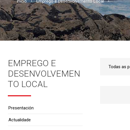
Inicio
•
Emprego e Desenvolvemento Local
•
EMPREGO E
DESENVOLVEMEN
TO LOCAL
Presentación
Actualidade