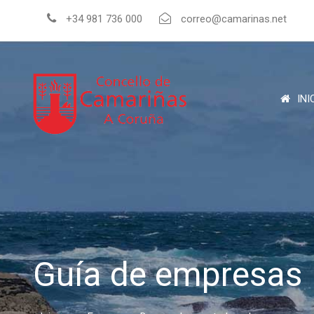
+34 981 736 000
correo@camarinas.net
INI
Guía de empresas