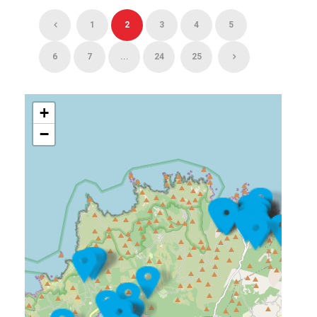
1
2
3
4
5
6
7
...
24
25
+
−