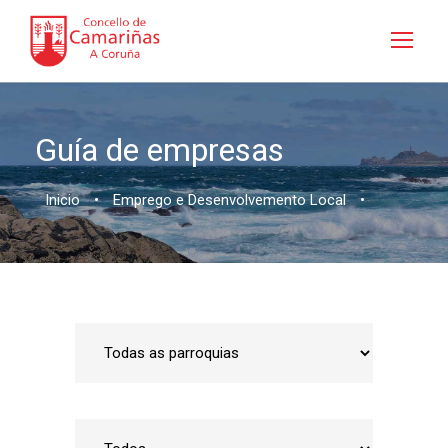
Guía de empresas
Inicio
•
Emprego e Desenvolvemento Local
•