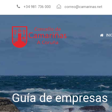
+34 981 736 000
correo@camarinas.net
INI
Guía de empresas