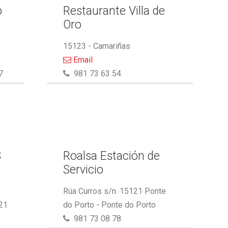
o
Restaurante Villa de
Oro
15123 - Camariñas
Email
7
981 73 63 54
S
Roalsa Estación de
Servicio
Rúa Curros s/n. 15121 Ponte
21
do Porto - Ponte do Porto
981 73 08 78