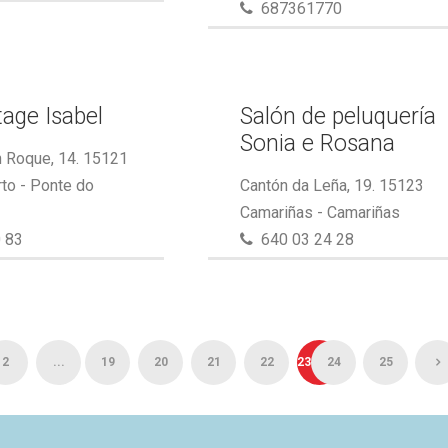
687361770
tage Isabel
Salón de peluquería
Sonia e Rosana
 Roque, 14. 15121
to - Ponte do
Cantón da Leña, 19. 15123
Camariñas - Camariñas
 83
640 03 24 28
2
...
19
20
21
22
23
24
25