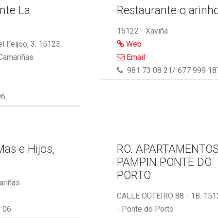
nte La
Restaurante o arinh
15122 - Xaviña
l Feijoo, 3. 15123
Web
 Camariñas
Email
981 73 08 21/ 677 999 18
96
as e Hijos,
RO. APARTAMENTO
PAMPIN PONTE DO
PORTO
ariñas
CALLE OUTEIRO 88 - 1B. 151
 06
- Ponte do Porto