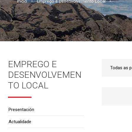
Inicio
•
Emprego e Desenvolvemento Local
•
EMPREGO E
DESENVOLVEMEN
TO LOCAL
Presentación
Actualidade