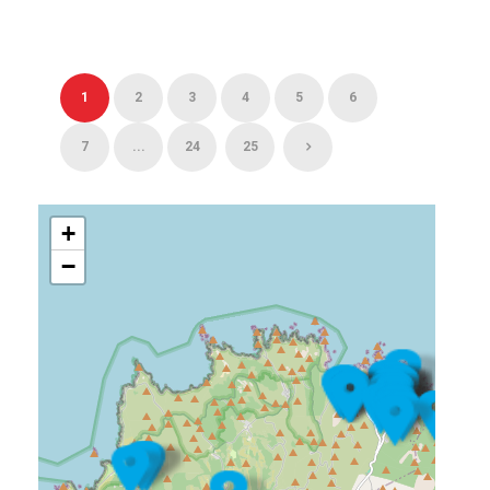
1
2
3
4
5
6
7
...
24
25
+
−