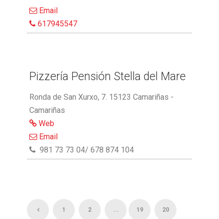
Email
617945547
Pizzería Pensión Stella del Mare
Ronda de San Xurxo, 7. 15123 Camariñas -
Camariñas
Web
Email
981 73 73 04/ 678 874 104
1
2
...
19
20