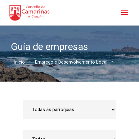
Guía de empresas
Inicio
•
Emprego e Desenvolvemento Local
•