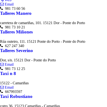
Email
981 73 60 56
Talleres Manero
carretera de camariñas, 101. 15121 Dor - Ponte do Porto
981 73 10 21
Talleres Miñones
Rúa outeiro, 111. 15121 Ponte do Porto - Ponte do Porto
627 247 340
Talleres Severino
Dor, s/n. 15121 Dor - Ponte do Porto
Email
981 73 12 25
Taxi n 8
15122 - Camariñas
Email
667993597
Taxi Robustiano
cotro 36. 15123 Camariñas - Camariñas