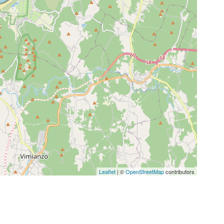
Leaflet
| ©
OpenStreetMap
contributors