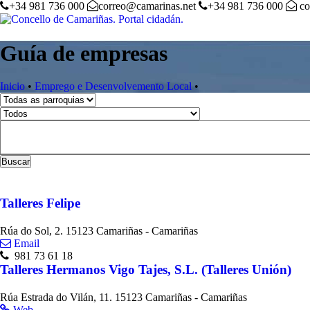
+34 981 736 000
correo@camarinas.net
+34 981 736 000
co
Guía de empresas
Inicio
•
Emprego e Desenvolvemento Local
•
Buscar
Talleres Felipe
Rúa do Sol, 2. 15123 Camariñas - Camariñas
Email
981 73 61 18
Talleres Hermanos Vigo Tajes, S.L. (Talleres Unión)
Rúa Estrada do Vilán, 11. 15123 Camariñas - Camariñas
Web