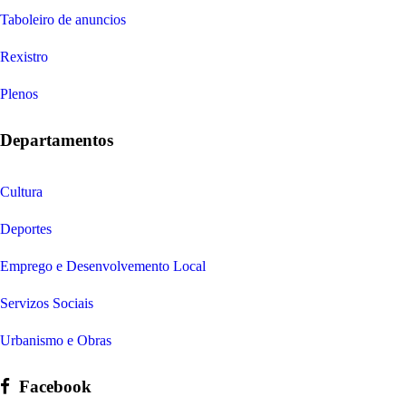
Praza de Insuela 57 E. 15123 - Camariñas (A Coruña)
981 736 000
correo@camarinas.net
Concellerías