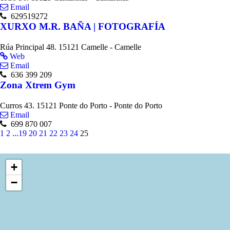
Email
629519272
XURXO M.R. BAÑA | FOTOGRAFÍA
Rúa Principal 48. 15121 Camelle - Camelle
Web
Email
636 399 209
Zona Xtrem Gym
Curros 43. 15121 Ponte do Porto - Ponte do Porto
Email
699 870 007
1
2
...
19
20
21
22
23
24
25
+
−