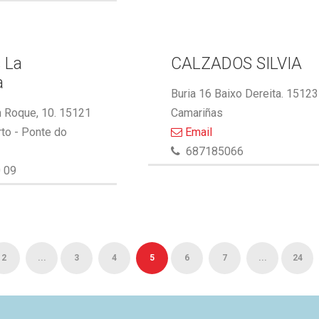
 La
CALZADOS SILVIA
a
Buria 16 Baixo Dereita. 15123
 Roque, 10. 15121
Camariñas
to - Ponte do
Email
687185066
 09
2
...
3
4
5
6
7
...
24