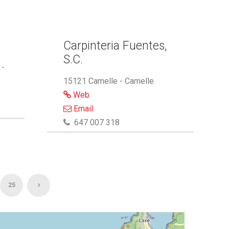
Carpinteria Fuentes,
S.C.
 -
15121 Camelle - Camelle
Web
Email
647 007 318
25