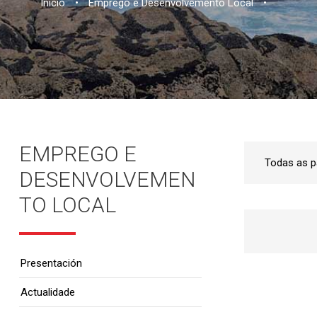
Inicio
•
Emprego e Desenvolvemento Local
•
EMPREGO E
DESENVOLVEMEN
TO LOCAL
Presentación
Actualidade