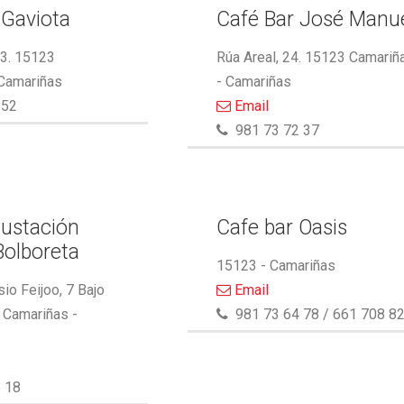
 Gaviota
Café Bar José Manu
13. 15123
Rúa Areal, 24. 15123 Camariñ
 Camariñas
- Camariñas
552
Email
981 73 72 37
ustación
Cafe bar Oasis
Bolboreta
15123 - Camariñas
io Feijoo, 7 Bajo
Email
 Camariñas -
981 73 64 78 / 661 708 8
 18