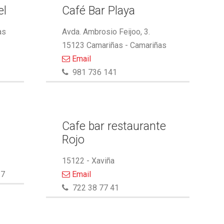
el
Café Bar Playa
as
Avda. Ambrosio Feijoo, 3.
15123 Camariñas - Camariñas
Email
981 736 141
Cafe bar restaurante
Rojo
15122 - Xaviña
27
Email
722 38 77 41