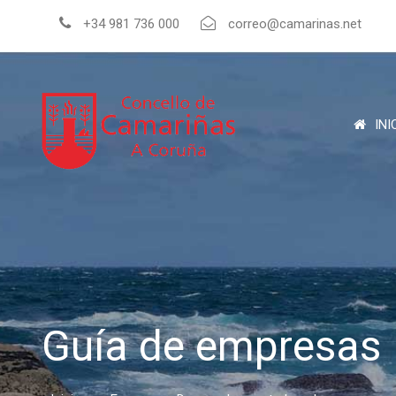
+34 981 736 000
correo@camarinas.net
INI
Guía de empresas