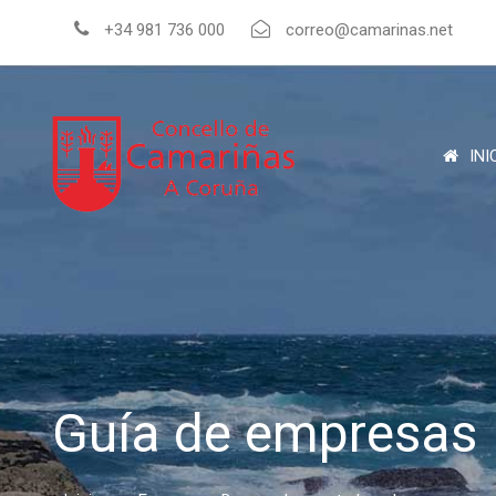
+34 981 736 000
correo@camarinas.net
INI
Guía de empresas