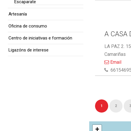
Escaparate
Artesanía
Oficina de consumo
A CASA 
Centro de iniciativas e formación
LA PAZ 2. 1
Ligazóns de interese
Camariñas
Email
6615469
1
2
+