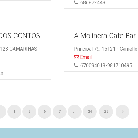
686872448
DOS CONTOS
A Molinera Cafe-Bar
5123 CAMARINAS -
Principal 79. 15121 - Camelle
Email
670094018-981710495
50
3
4
5
6
7
...
24
25