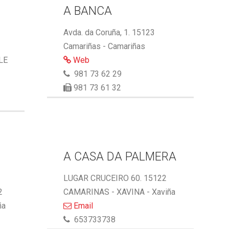
A BANCA
Avda. da Coruña, 1. 15123
Camariñas - Camariñas
LE
Web
981 73 62 29
981 73 61 32
A CASA DA PALMERA
LUGAR CRUCEIRO 60. 15122
2
CAMARINAS - XAVINA - Xaviña
ña
Email
653733738