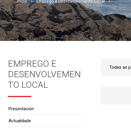
Inicio
•
Emprego e Desenvolvemento Local
•
EMPREGO E
DESENVOLVEMEN
TO LOCAL
Presentación
Actualidade