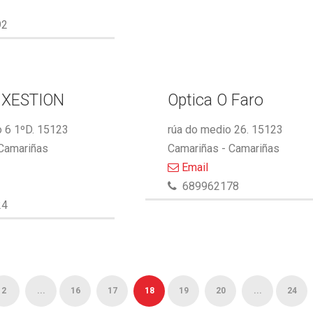
92
 XESTION
Optica O Faro
 6 1ºD. 15123
rúa do medio 26. 15123
 Camariñas
Camariñas - Camariñas
Email
689962178
24
2
...
16
17
18
19
20
...
24