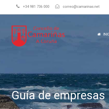
+34 981 736 000
correo@camarinas.net
INI
Guía de empresas