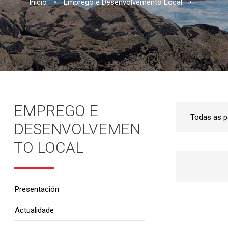
Inicio
•
Emprego e Desenvolvemento Local
•
EMPREGO E
DESENVOLVEMEN
TO LOCAL
Presentación
Actualidade