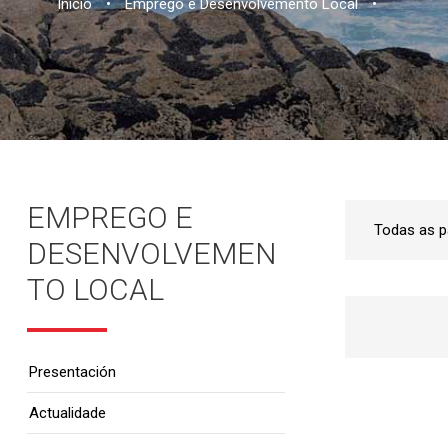
Inicio
•
Emprego e Desenvolvemento Local
•
EMPREGO E
DESENVOLVEMEN
TO LOCAL
Presentación
Actualidade