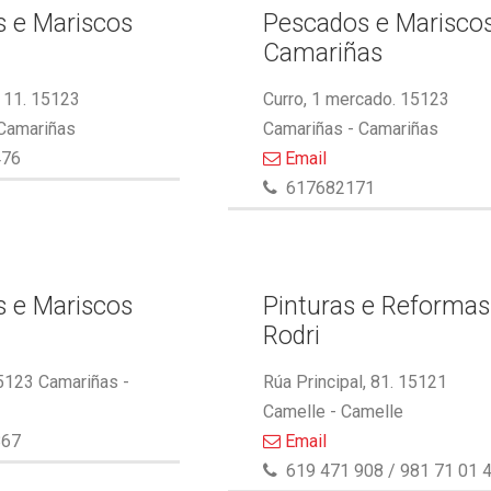
 e Mariscos
Pescados e Marisco
Camariñas
 11. 15123
Curro, 1 mercado. 15123
 Camariñas
Camariñas - Camariñas
476
Email
617682171
 e Mariscos
Pinturas e Reformas
Rodri
5123 Camariñas -
Rúa Principal, 81. 15121
Camelle - Camelle
867
Email
619 471 908 / 981 71 01 