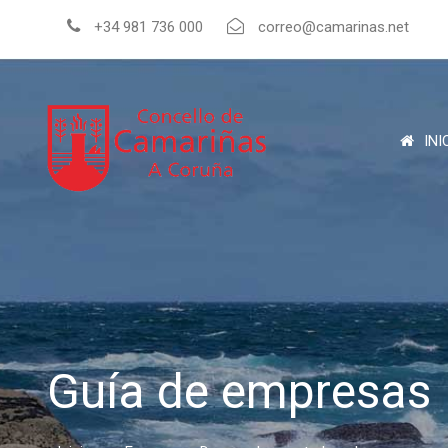
+34 981 736 000
correo@camarinas.net
INI
Guía de empresas