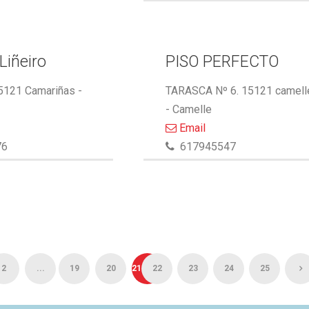
Liñeiro
PISO PERFECTO
15121 Camariñas -
TARASCA Nº 6. 15121 camell
- Camelle
Email
76
617945547
2
...
19
20
21
22
23
24
25