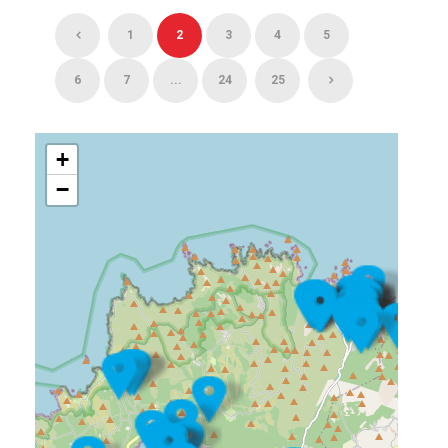
1
2
3
4
5
6
7
...
24
25
+
−