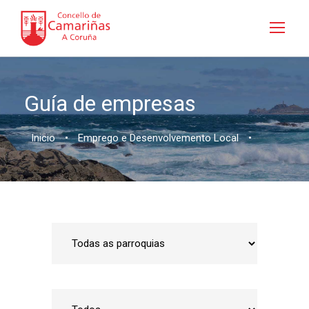
Guía de empresas
Inicio
•
Emprego e Desenvolvemento Local
•