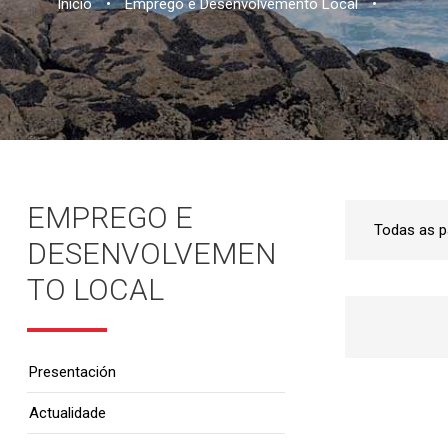
Inicio
•
Emprego e Desenvolvemento Local
•
EMPREGO E
DESENVOLVEMEN
TO LOCAL
Presentación
Actualidade