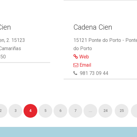
Cien
Cadena Cien
n, 2. 15123
15121 Ponte do Porto - Pont
 Camariñas
do Porto
950
Web
Email
981 73 09 44
2
3
4
5
6
7
...
24
25