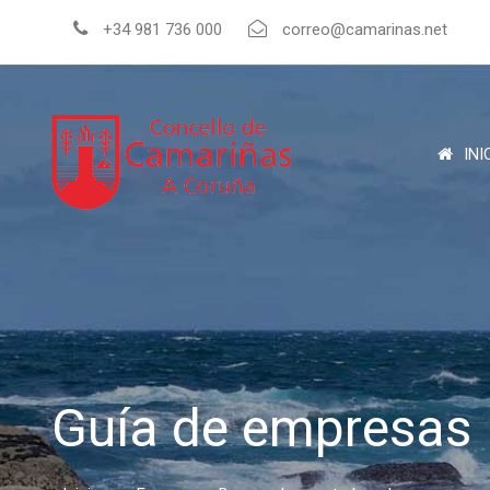
+34 981 736 000
correo@camarinas.net
INI
Guía de empresas