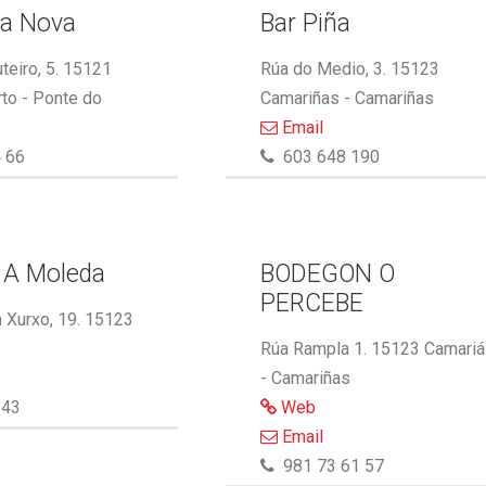
ma Nova
Bar Piña
eiro, 5. 15121
Rúa do Medio, 3. 15123
to - Ponte do
Camariñas - Camariñas
Email
 66
603 648 190
 A Moleda
BODEGON O
PERCEBE
 Xurxo, 19. 15123
Rúa Rampla 1. 15123 Camari
- Camariñas
143
Web
Email
981 73 61 57