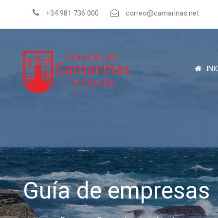
+34 981 736 000
correo@camarinas.net
INI
Guía de empresas