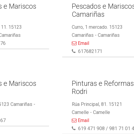
 e Mariscos
Pescados e Marisco
Camariñas
 11. 15123
Curro, 1 mercado. 15123
 Camariñas
Camariñas - Camariñas
476
Email
617682171
 e Mariscos
Pinturas e Reformas
Rodri
5123 Camariñas -
Rúa Principal, 81. 15121
Camelle - Camelle
867
Email
619 471 908 / 981 71 01 