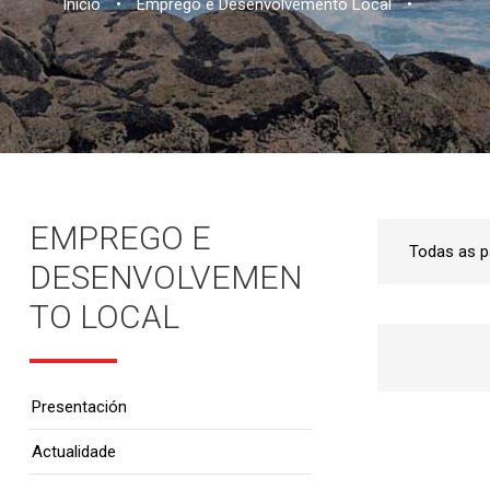
Inicio
•
Emprego e Desenvolvemento Local
•
EMPREGO E
DESENVOLVEMEN
TO LOCAL
Presentación
Actualidade