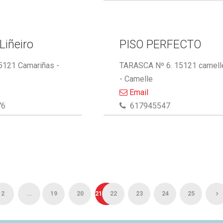
Liñeiro
PISO PERFECTO
15121 Camariñas -
TARASCA Nº 6. 15121 camell
- Camelle
Email
76
617945547
2
...
19
20
21
22
23
24
25