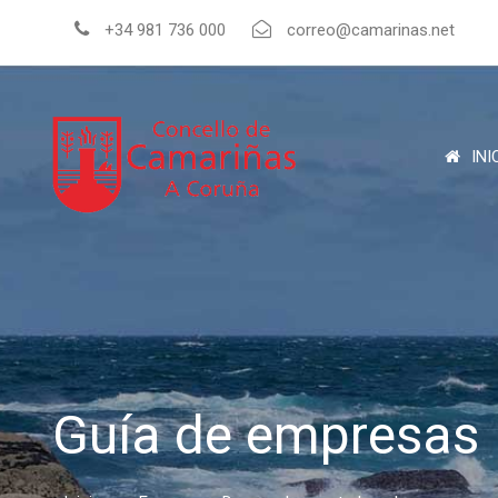
+34 981 736 000
correo@camarinas.net
INI
Guía de empresas