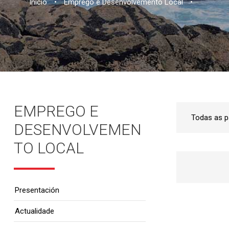
Inicio
•
Emprego e Desenvolvemento Local
•
EMPREGO E
DESENVOLVEMEN
TO LOCAL
Presentación
Actualidade