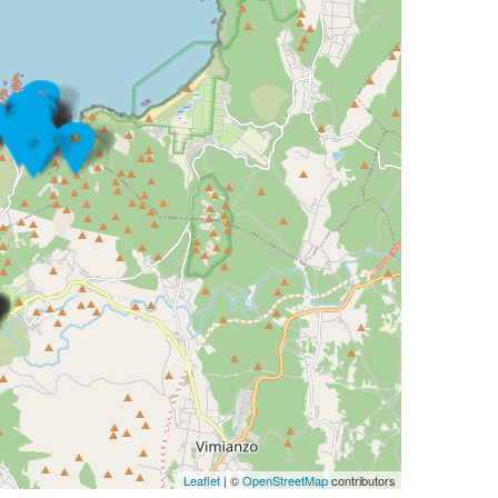
Leaflet
| ©
OpenStreetMap
contributors