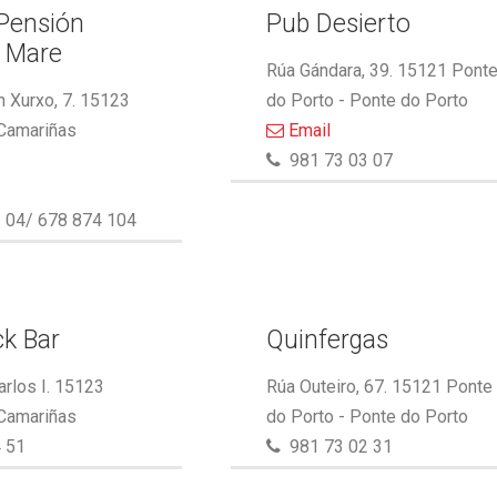
 Pensión
Pub Desierto
l Mare
Rúa Gándara, 39. 15121 Pont
 Xurxo, 7. 15123
do Porto - Ponte do Porto
 Camariñas
Email
981 73 03 07
 04/ 678 874 104
k Bar
Quinfergas
arlos I. 15123
Rúa Outeiro, 67. 15121 Ponte
 Camariñas
do Porto - Ponte do Porto
 51
981 73 02 31