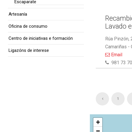
Escaparate
Artesanía
Recambio
Lavado e
Oficina de consumo
Centro de iniciativas e formación
Rúa Pinzón, 
Camariñas -
Ligazóns de interese
Email
981 73 70
1
+
−