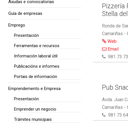
Axudas e convocatorias
Pizzería
Stella de
Guía de empresas
Emprego
Ronda de San
Camariñas -
Presentación
Web
Ferramentas e recursos
Email
Información laboral útil
981 73 73
Publicacións e informes
Portais de información
Pub Snac
Emprendemento e Empresa
Presentación
Avda. Juan C
Camariñas -
Emprender un negocio
981 73 64
Trámites municipais