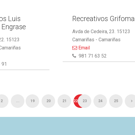
s Luis
Recreativos Grifoma
 Engrase
Avda de Cedeira, 23. 15123
22. 15123
Camariñas - Camariñas
 Camariñas
Email
981 71 63 52
 91
2
...
19
20
21
22
23
24
25