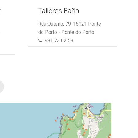
é
Talleres Baña
Rúa Outeiro, 79. 15121 Ponte
e
do Porto - Ponte do Porto
981 73 02 58