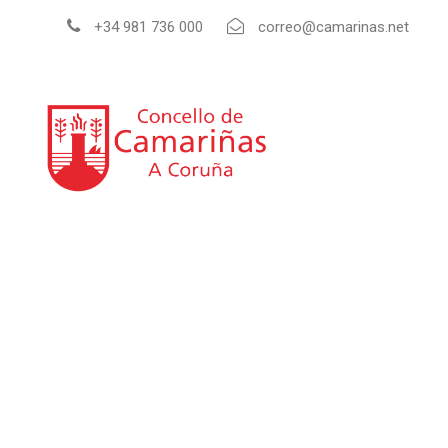
+34 981 736 000
correo@camarinas.net
INI
Guía de empresas