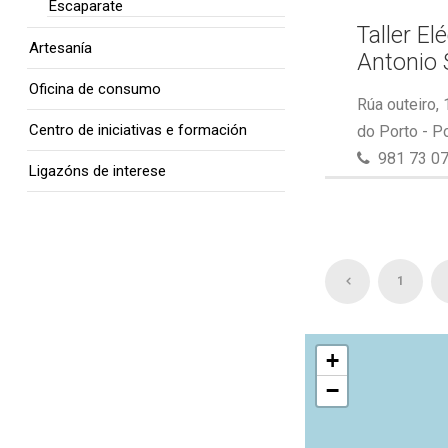
Escaparate
Taller El
Artesanía
Antonio 
Oficina de consumo
Rúa outeiro,
Centro de iniciativas e formación
do Porto - P
981 73 07
Ligazóns de interese
1
+
−