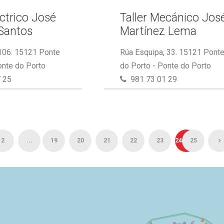
éctrico José
Taller Mecánico Jos
Santos
Martínez Lema
 106. 15121 Ponte
Rúa Esquipa, 33. 15121 Pont
onte do Porto
do Porto - Ponte do Porto
 25
981 73 01 29
2
...
19
20
21
22
23
24
25