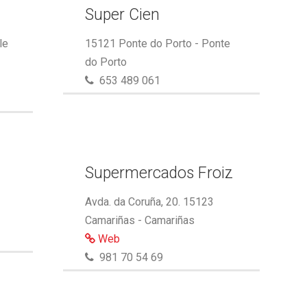
Super Cien
le
15121 Ponte do Porto - Ponte
do Porto
653 489 061
Supermercados Froiz
Avda. da Coruña, 20. 15123
Camariñas - Camariñas
Web
981 70 54 69