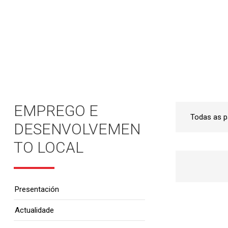
Inicio
•
Emprego e Desenvolvemento Local
•
EMPREGO E
DESENVOLVEMEN
TO LOCAL
Presentación
Actualidade