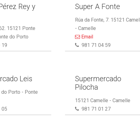
Pérez Rey y
Super A Fonte
.
Rúa da Fonte, 7. 15121 Camel
 62. 15121 Ponte
- Camelle
onte do Porto
Email
 19
981 71 04 59
rcado Leis
Supermercado
Pilocha
do Porto - Ponte
15121 Camelle - Camelle
 05
981 71 01 27