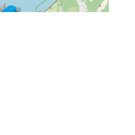
Leaflet
| ©
OpenStreetMap
contributors