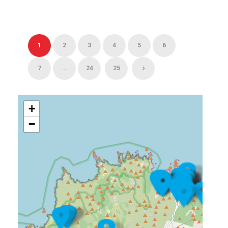
1
2
3
4
5
6
7
...
24
25
+
−