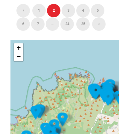
1
2
3
4
5
6
7
...
24
25
+
−