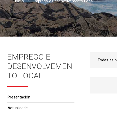
Inicio
•
Emprego e Desenvolvemento Local
•
EMPREGO E
DESENVOLVEMEN
TO LOCAL
Presentación
Actualidade