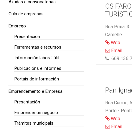
Axudas e convocatorias
OS FARO
TURÍSTI
Guía de empresas
Emprego
Rúa Praia. 3.
Camelle
Presentación
Web
Ferramentas e recursos
Email
Información laboral útil
669 136 7
Publicacións e informes
Portais de información
Pan Ignac
Emprendemento e Empresa
Presentación
Rúa Curros, 
Porto - Pont
Emprender un negocio
Web
Trámites municipais
Email