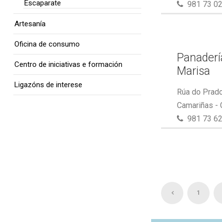
Escaparate
981 73 02
Artesanía
Oficina de consumo
Panaderí
Centro de iniciativas e formación
Marisa
Ligazóns de interese
Rúa do Prado
Camariñas -
981 73 62
1