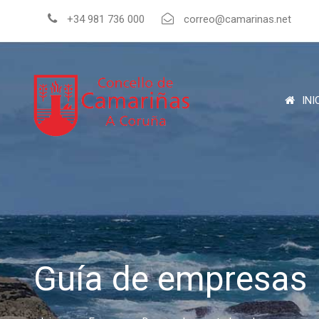
+34 981 736 000
correo@camarinas.net
INI
Guía de empresas