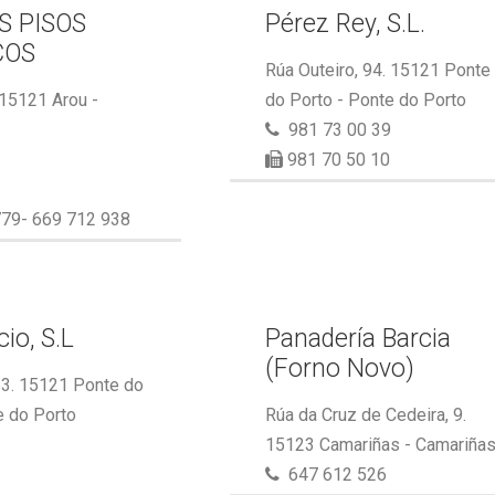
S PISOS
Pérez Rey, S.L.
COS
Rúa Outeiro, 94. 15121 Ponte
 15121 Arou -
do Porto - Ponte do Porto
981 73 00 39
981 70 50 10
79- 669 712 938
io, S.L
Panadería Barcia
(Forno Novo)
53. 15121 Ponte do
e do Porto
Rúa da Cruz de Cedeira, 9.
15123 Camariñas - Camariña
647 612 526