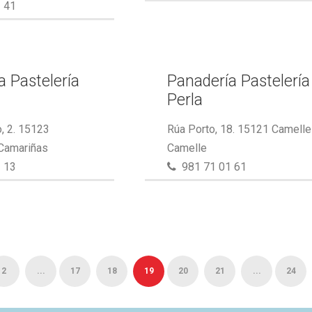
 41
a Pastelería
Panadería Pastelería
Perla
, 2. 15123
Rúa Porto, 18. 15121 Camelle
 Camariñas
Camelle
 13
981 71 01 61
2
...
17
18
19
20
21
...
24