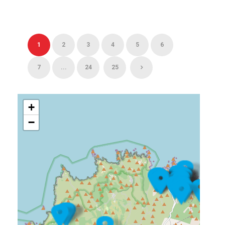
1
2
3
4
5
6
7
...
24
25
+
−