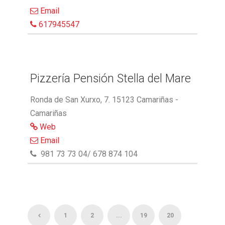
Email
617945547
Pizzería Pensión Stella del Mare
Ronda de San Xurxo, 7. 15123 Camariñas -
Camariñas
Web
Email
981 73 73 04/ 678 874 104
1
2
...
19
20