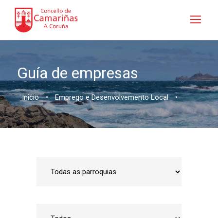
Guía de empresas
Inicio
•
Emprego e Desenvolvemento Local
•