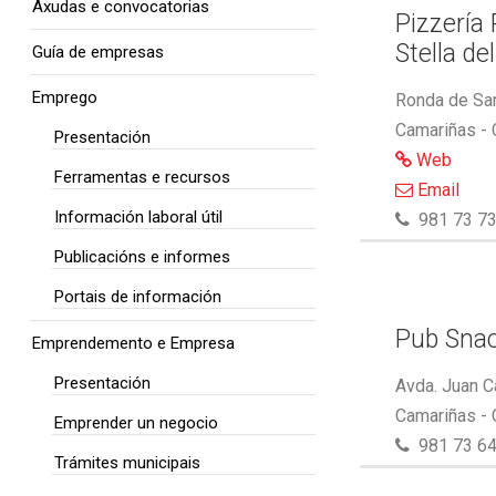
Axudas e convocatorias
Pizzería
Stella de
Guía de empresas
Emprego
Ronda de San
Camariñas -
Presentación
Web
Ferramentas e recursos
Email
Información laboral útil
981 73 73
Publicacións e informes
Portais de información
Pub Snac
Emprendemento e Empresa
Presentación
Avda. Juan C
Camariñas -
Emprender un negocio
981 73 64
Trámites municipais