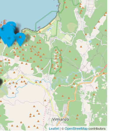
Leaflet
| ©
OpenStreetMap
contributors