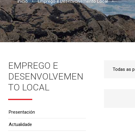
Inicio
•
Emprego e Desenvolvemento Local
•
EMPREGO E
DESENVOLVEMEN
TO LOCAL
Presentación
Actualidade