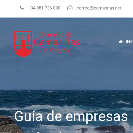
+34 981 736 000
correo@camarinas.net
INI
Guía de empresas