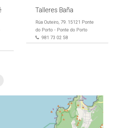
é
Talleres Baña
Rúa Outeiro, 79. 15121 Ponte
e
do Porto - Ponte do Porto
981 73 02 58