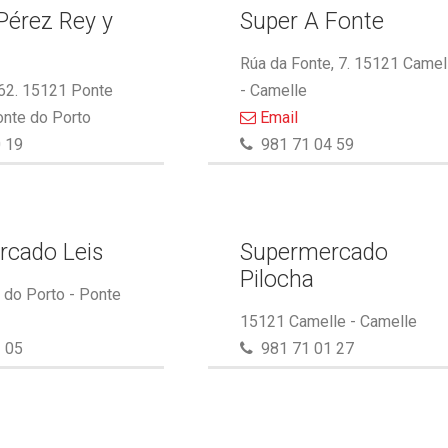
Pérez Rey y
Super A Fonte
.
Rúa da Fonte, 7. 15121 Camel
 62. 15121 Ponte
- Camelle
onte do Porto
Email
 19
981 71 04 59
rcado Leis
Supermercado
Pilocha
do Porto - Ponte
15121 Camelle - Camelle
 05
981 71 01 27