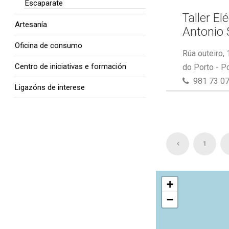
Escaparate
Taller El
Artesanía
Antonio 
Oficina de consumo
Rúa outeiro,
Centro de iniciativas e formación
do Porto - P
981 73 07
Ligazóns de interese
1
+
−