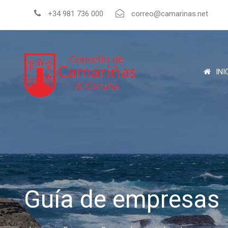
+34 981 736 000
correo@camarinas.net
INI
Guía de empresas