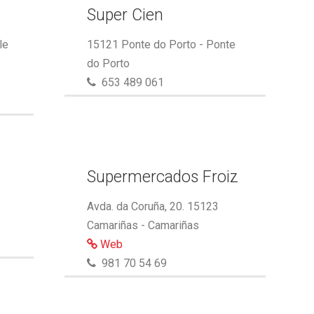
Super Cien
le
15121 Ponte do Porto - Ponte
do Porto
653 489 061
Supermercados Froiz
Avda. da Coruña, 20. 15123
Camariñas - Camariñas
Web
981 70 54 69