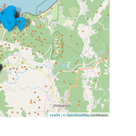
Leaflet
| ©
OpenStreetMap
contributors