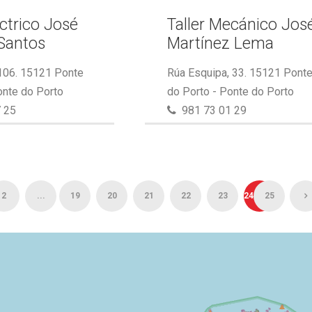
éctrico José
Taller Mecánico Jos
Santos
Martínez Lema
 106. 15121 Ponte
Rúa Esquipa, 33. 15121 Pont
onte do Porto
do Porto - Ponte do Porto
 25
981 73 01 29
2
...
19
20
21
22
23
24
25