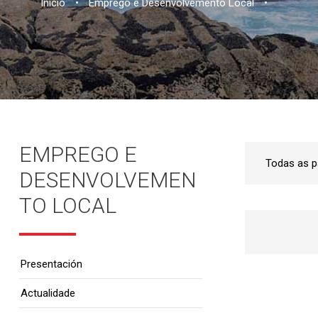
Inicio
•
Emprego e Desenvolvemento Local
•
EMPREGO E
DESENVOLVEMEN
TO LOCAL
Presentación
Actualidade