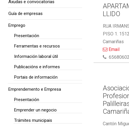
Axudas e convocatorias
APARTA
LLIDO
Guía de empresas
Emprego
RUA IRMAN
PISO 1. 151
Presentación
Camariñas
Ferramentas e recursos
Email
Información laboral útil
6568060
Publicacións e informes
Portais de información
Asociaci
Emprendemento e Empresa
Profesio
Presentación
Palilleira
Emprender un negocio
Camariñ
Trámites municipais
Cantón Migue