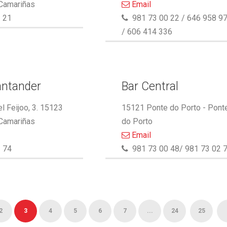
 Camariñas
Email
 21
981 73 00 22 / 646 958 9
/ 606 414 336
antander
Bar Central
l Feijoo, 3. 15123
15121 Ponte do Porto - Pont
 Camariñas
do Porto
Email
 74
981 73 00 48/ 981 73 02 
2
3
4
5
6
7
...
24
25