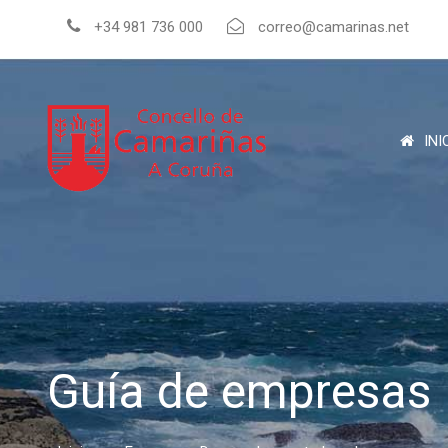
+34 981 736 000
correo@camarinas.net
INI
Guía de empresas