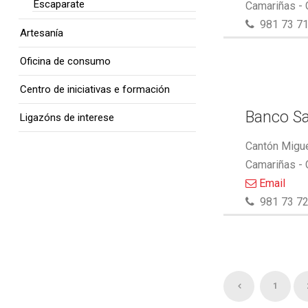
Escaparate
Camariñas -
981 73 71
Artesanía
Oficina de consumo
Centro de iniciativas e formación
Banco S
Ligazóns de interese
Cantón Migue
Camariñas -
Email
981 73 72
1