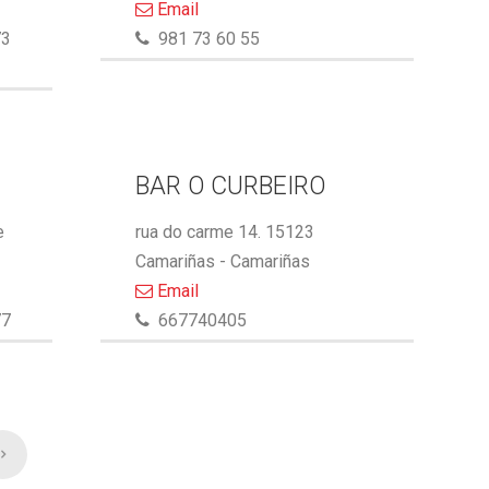
Email
73
981 73 60 55
BAR O CURBEIRO
e
rua do carme 14. 15123
Camariñas - Camariñas
Email
77
667740405