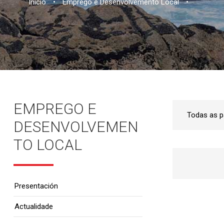
Inicio
•
Emprego e Desenvolvemento Local
•
EMPREGO E
DESENVOLVEMEN
TO LOCAL
Presentación
Actualidade