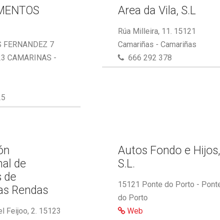
MENTOS
Area da Vila, S.L
Rúa Milleira, 11. 15121
S FERNANDEZ 7
Camariñas - Camariñas
23 CAMARINAS -
666 292 378
25
ón
Autos Fondo e Hijos
nal de
S.L.
s de
15121 Ponte do Porto - Pont
as Rendas
do Porto
l Feijoo, 2. 15123
Web