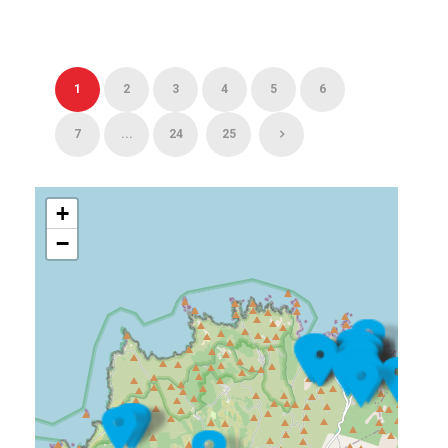
1
2
3
4
5
6
7
...
24
25
+
−